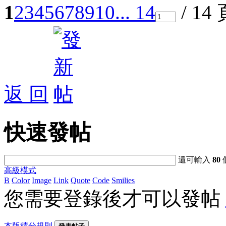
1
2
3
4
5
6
7
8
9
10
... 14
/ 14
返 回
快速發帖
還可輸入
80
高級模式
B
Color
Image
Link
Quote
Code
Smilies
您需要登錄後才可以發帖
本版積分規則