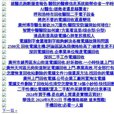
就醫总跑断腿查報告,醫院的醫療信息系统能帮你省一半時
AI醫生:拯救者還是颠覆者?
呼和浩特市回收醫院二手電子設备
將您不要的電腦回收通通變現
廣州博导醫生被砍20刀重伤:醫院安防漏洞如何堵住?
智慧中醫醫院如何建?方案看這里(综合型/分型)
液晶彩显高级電腦心肺复苏摸拟人
電腦割字會重複割字能夠解決各種電腦故障和問題
2500元 回收電腦主機,評論區認為我價格给高了!确實生意不
深圳電腦回收,企事業单位報废電腦回收
深圳二手工作電腦回收
廣州市越秀區东山街道電腦回收,好坏都收,一小時快速上門
廣州天河區元岗街道附近電腦回收上門,專業高效,可全部打
怎麼恢复回收站删除的電腦文件?3個還原方法,找回你的電腦
廣州上門回收電腦,公司企業工廠闲置淘汰電腦
電腦文件删除了回收站也清空怎麼恢复?4個小妙招,快找回数
二手性價比電腦配置及二手配件采購需要的注意事項
2024年買手機,是在網上買還是實體店買好?
華强北 2024年9月21日 手機價格揭晓 速来围觀!
手機回收!必看一人篇
下一頁 »