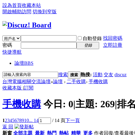
設為首頁
收藏本站
開啟輔助訪問
切換到窄版
找回密碼
自動登錄
密碼
立即註冊
登錄
快捷導航
論壇
BBS
搜索
熱搜:
活動
交友
discuz
搜索
台灣電腦相關交流論壇
»
論壇
›
二手收購
›
手機收購
收藏本版
|
訂閱
手機收購
今日:
0
|
主題:
269
|
排名
1
2
3
4
5
6
7
8
9
10
... 14
/ 14 頁
下一頁
返 回
新窗
全部主題
最新
熱門
熱帖
精華
更多
作者
回復/查看
最後