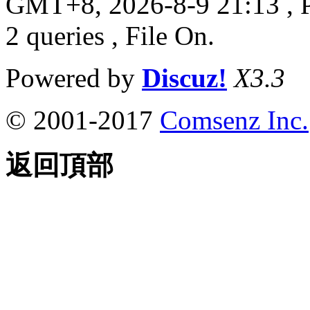
GMT+8, 2026-8-9 21:13
, 
2 queries , File On.
Powered by
Discuz!
X3.3
© 2001-2017
Comsenz Inc.
返回頂部