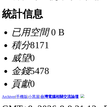
統計信息
已用空間
0 B
積分
8171
威望
0
金錢
5478
貢獻
0
Archiver
|
手機版
|
小黑屋
|
台灣電腦相關交流論壇