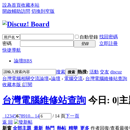
設為首頁
收藏本站
開啟輔助訪問
切換到窄版
找回密碼
自動登錄
密碼
立即註冊
登錄
快捷導航
論壇
BBS
搜索
熱搜:
活動
交友
discuz
搜索
台灣電腦相關交流論壇
»
論壇
›
電腦交流
›
台灣電腦維修站查詢
收藏本版
|
訂閱
台灣電腦維修站查詢
今日:
0
|
主
1
2
3
4
5
6
7
8
9
10
... 14
/ 14 頁
下一頁
返 回
新窗
全部主題
最新
熱門
熱帖
精華
更多
作者
回復/查看
最後