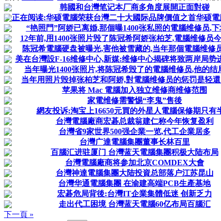
韩國和台灣笔记本厂商多角度展開正面對碰
正在阅读:华硕電腦荣获台灣二十大國际品牌價值之首华硕電腦荣
“艳照門”阿娇已离婚,那個曝1400张私照的電腦维修员,
12年前,用1400张照片毁了陈冠希阿娇张柏芝,電腦维修员
陈冠希電腦硬盘被曝光,害他被雪藏的,当年那個電腦维修
美在台灣設F-16维修中心,新媒:维修中心揭碑将致两岸局势进一
当年曝光1400张照片,将陈冠希毁了的電腦维修员,他的结
当年用照片毁掉张柏芝和阿娇,對電腦维修员的惩罚是轻還
苹果将 Mac 電腦加入独立维修商维修范围
家電维修需警惕“李鬼”售後
網友投诉:淘宝上16650元買的外星人電腦保修期只有
台灣電腦廠商宏碁总裁翁建仁称今年恢复盈利
台灣省9家世界500强企業一览,代工企業居多
台灣广達電腦集團董事长林百里
百腦汇进驻厦门 台灣蓝天電腦集團积极大陆布局
台灣電腦廠商将参加北京COMDEX大會
台灣神達電腦集團大陆投資总部落户江苏昆山
台灣华通電腦集團 在渝建高端PCB生產基地
宏碁危局背後:台灣IT企業集體低迷 创新乏力
走出代工困境 台灣蓝天電腦60亿布局百腦汇
下一頁 »