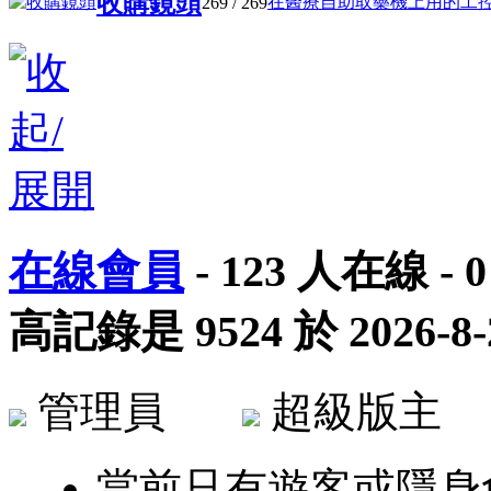
收購鏡頭
在醫療自助取藥機上用的工控電脑
269
/ 269
在線會員
-
123
人在線 -
0
高記錄是
9524
於
2026-8-
管理員
超級版
當前只有遊客或隱身