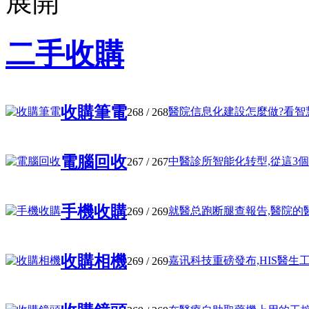
二手收購
收購筆電
醫院信息化建設怎麼做?看智慧醫
268
/ 268
電腦回收
中醫診所智能化转型,從這3個AI
267
/ 267
手機收購
就醫总跑断腿查報告,醫院的醫療
269
/ 269
收購相機
嘉讯科技重磅發布,HIS醫生工作
269
/ 269