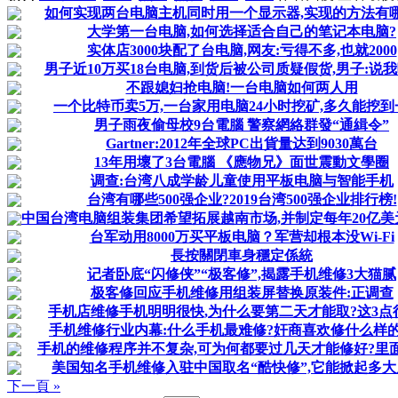
如何实现两台电脑主机同时用一个显示器,实现的方法有
大学第一台电脑,如何选择适合自己的笔记本电脑?
实体店3000块配了台电脑,网友:亏得不多,也就2000
男子近10万买18台电脑,到货后被公司质疑假货,男子:说
不跟媳妇抢电脑!一台电脑如何两人用
一个比特币卖5万,一台家用电脑24小时挖矿,多久能挖到
男子雨夜偷母校9台電腦 警察網絡群發“通緝令”
Gartner:2012年全球PC出貨量达到9030萬台
13年用壞了3台電腦 《應物兄》面世震動文學圈
调查:台湾八成学龄儿童使用平板电脑与智能手机
台湾有哪些500强企业?2019台湾500强企业排行榜!
中国台湾电脑组装集团希望拓展越南市场,并制定每年20亿美元
台军动用8000万买平板电脑？军营却根本没Wi-Fi
長按關閉車身穩定係統
记者卧底“闪修侠”“极客修”,揭露手机维修3大猫腻
极客修回应手机维修用组装屏替换原装件:正调查
手机店维修手机明明很快,为什么要第二天才能取?这3点
手机维修行业内幕:什么手机最难修?奸商喜欢修什么样的
手机的维修程序并不复杂,可为何都要过几天才能修好?里
美国知名手机维修入驻中国取名“酷快修”,它能掀起多大
下一頁 »