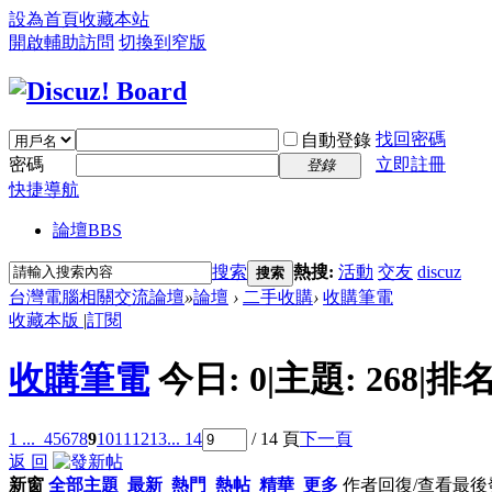
設為首頁
收藏本站
開啟輔助訪問
切換到窄版
找回密碼
自動登錄
密碼
立即註冊
登錄
快捷導航
論壇
BBS
搜索
熱搜:
活動
交友
discuz
搜索
台灣電腦相關交流論壇
»
論壇
›
二手收購
›
收購筆電
收藏本版
|
訂閱
收購筆電
今日:
0
|
主題:
268
|
排名
1 ...
4
5
6
7
8
9
10
11
12
13
... 14
/ 14 頁
下一頁
返 回
新窗
全部主題
最新
熱門
熱帖
精華
更多
作者
回復/查看
最後