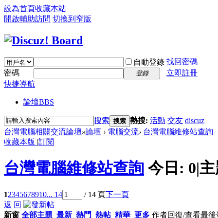
設為首頁
收藏本站
開啟輔助訪問
切換到窄版
找回密碼
自動登錄
密碼
立即註冊
登錄
快捷導航
論壇
BBS
搜索
熱搜:
活動
交友
discuz
搜索
台灣電腦相關交流論壇
»
論壇
›
電腦交流
›
台灣電腦維修站查詢
收藏本版
|
訂閱
台灣電腦維修站查詢
今日:
0
|
主
1
2
3
4
5
6
7
8
9
10
... 14
/ 14 頁
下一頁
返 回
新窗
全部主題
最新
熱門
熱帖
精華
更多
作者
回復/查看
最後