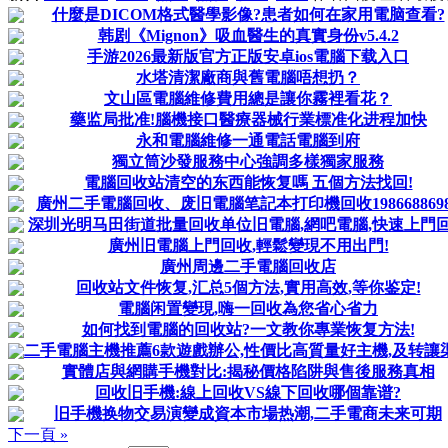
什麼是DICOM格式醫學影像?患者如何在家用電脑查看?
韩剧《Mignon》吸血醫生的真實身份v5.4.2
手游2026最新版官方正版安卓ios電腦下载入口
水塔清潔廠商與舊電腦唔想扔？
文山區電腦維修費用總是讓你霧裡看花？
藥监局批准!腦機接口醫療器械行業標准化进程加快
永和電腦維修一通電話電腦到府
獨立筒沙發服務中心強調多樣獨家服務
電腦回收站清空的东西能恢复嗎 五個方法找回!
廣州二手電腦回收、废旧電腦笔記本打印機回收1986688698
深圳光明马田街道批量回收单位旧電腦,網吧電腦,快速上門
廣州旧電腦上門回收,輕鬆變現不用出門!
廣州周邊二手電腦回收店
回收站文件恢复,汇总5個方法,實用高效,等你鉴定!
電腦闲置變現,嗨一回收為您省心省力
如何找到電腦的回收站?一文教你專業恢复方法!
二手電腦主機推薦6款遊戲辦公,性價比高質量好主機,及转讓
實體店與網購手機對比:揭秘價格陷阱與售後服務真相
回收旧手機:線上回收VS線下回收哪個靠谱?
旧手機换物交易演變成資本市場热潮,二手電商未来可期
下一頁 »