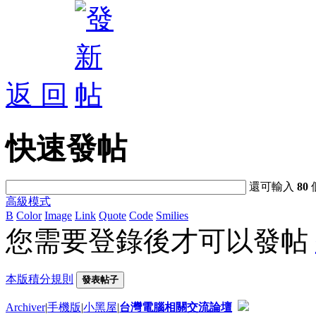
返 回
快速發帖
還可輸入
80
高級模式
B
Color
Image
Link
Quote
Code
Smilies
您需要登錄後才可以發帖
本版積分規則
發表帖子
Archiver
|
手機版
|
小黑屋
|
台灣電腦相關交流論壇