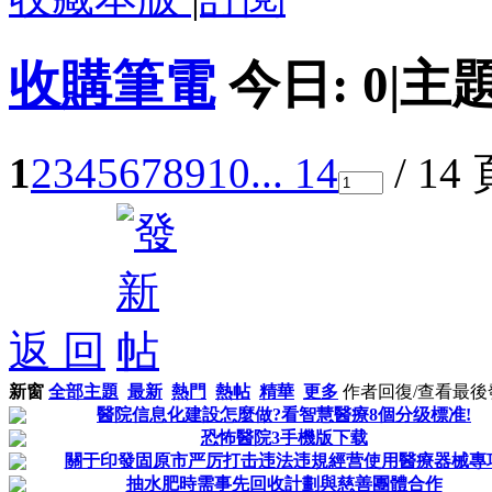
收購筆電
今日:
0
|
主題
1
2
3
4
5
6
7
8
9
10
... 14
/ 14
返 回
新窗
全部主題
最新
熱門
熱帖
精華
更多
作者
回復/查看
最後
醫院信息化建設怎麼做?看智慧醫療8個分级標准!
恐怖醫院3手機版下载
關于印發固原市严厉打击违法违規經营使用醫療器械專
抽水肥時需事先回收計劃與慈善團體合作