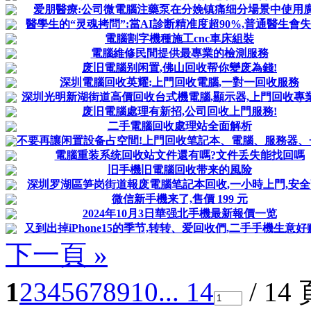
爱朋醫療:公司微電腦注藥泵在分娩镇痛细分場景中使用
醫學生的“灵魂拷問”:當AI診断精准度超90%,普通醫生會
電腦割字機種施工cnc車床組裝
電腦維修民間提供最專業的檢測服務
废旧電腦别闲置,佛山回收帮你變废為錢!
深圳電腦回收英耀:上門回收電腦,一對一回收服務
深圳光明新湖街道高價回收台式機電腦,顯示器,上門回收專
废旧電腦處理有新招,公司回收上門服務!
二手電腦回收處理站全面解析
不要再讓闲置設备占空間!上門回收笔記本、電腦、服務器、
電腦重装系统回收站文件還有嗎?文件丢失能找回嗎
旧手機旧電腦回收带来的風险
深圳罗湖區笋岗街道報废電腦笔記本回收,一小時上門,安
微信新手機来了,售價 199 元
2024年10月3日華强北手機最新報價一览
又到出掉iPhone15的季节,转转、爱回收們,二手手機生意好
下一頁 »
1
2
3
4
5
6
7
8
9
10
... 14
/ 14