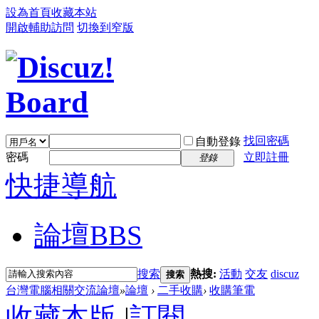
設為首頁
收藏本站
開啟輔助訪問
切換到窄版
找回密碼
自動登錄
密碼
立即註冊
登錄
快捷導航
論壇
BBS
搜索
熱搜:
活動
交友
discuz
搜索
台灣電腦相關交流論壇
»
論壇
›
二手收購
›
收購筆電
收藏本版
|
訂閱