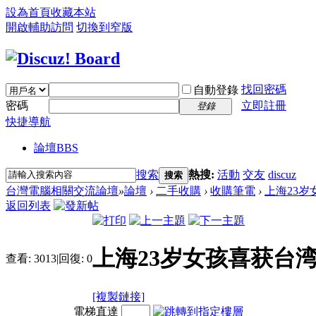
設為首頁
收藏本站
開啟輔助訪問
切換到窄版
找回密碼
自動登錄
密碼
立即註冊
登錄
快捷導航
論壇
BBS
搜索
熱搜:
活動
交友
discuz
搜索
台灣電腦相關交流論壇
»
論壇
›
二手收購
›
收購筆電
›
上海23岁
返回列表
上海23岁女孩喜获台湾
查看:
3013
|
回復:
0
[複製鏈接]
電梯直達