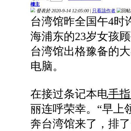
樓主
發表於 2020-9-14 12:05:00
|
只看該作者
台湾馆昨全国午4时
海浦东的23岁女孩
台湾馆出格豫备的大
电脑。
在接过条记本电
手指
丽连呼荣幸。“早上
奔台湾馆来了，排了