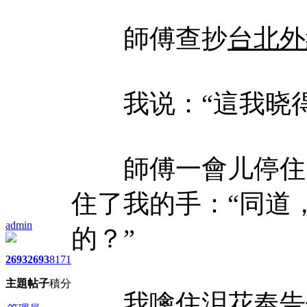
師傅查抄
台北外
我说：“這我晓得
師傅一會儿停住
住了我的手：“同道
admin
的？”
2693
2693
8171
主題
帖子
積分
我噙住泪花奉告他：