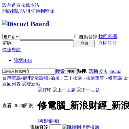
設為首頁
收藏本站
開啟輔助訪問
切換到窄版
找回密碼
自動登錄
密碼
立即註冊
登錄
快捷導航
論壇
BBS
搜索
熱搜:
活動
交友
discuz
搜索
台灣電腦相關交流論壇
»
論壇
›
二手收購
›
收購筆電
›
修電腦_
返回列表
修電腦_新浪财經_新
查看:
3020
|
回復:
0
[複製鏈接]
電梯直達