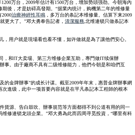
年1200万台，2009年估计有1500万台，增加势頭强劲。今朝海內
修期後，才是妨碍高發期。“据業內统计，购機第二年的维修量
000
治療神經性耳鳴
，多万台的条記本维修量。估算下来2009
就更大了。”邓大勇奉告記者，
清潔服務
,北维連锁只做条記本
活儿，用户就是現場看也看不懂，如许做就是為了讓他們安心。
，和IT大卖場、第三方维修企業互助，專門做IT续保辦
保辦事。由于廠商不具有二级维修能力，他們今朝是和咱們互
及的金牌辦事”的成长计谋。截至2009年年末，惠普金牌辦事網
行再次進级，此中一项首要內容就是在平凡条記本工程師的根本
配件貨源、告白鼓吹、辦事規范等方面都得不到公道有用的同一
维修連锁龙頭企業。”邓大勇為此而四周寻觅投資，“哪里有科