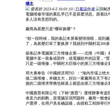
樓主
發表於 2023-6-5 16:01:10
|
只看該作者
電腦维修市場的紊乱早已不是甚麼消息。跟着比
多人没有意想到的。
廠商為甚麼只是“哪坏换哪”？
“前一段時候，我的条記本屏幕變得很暗，就到廠
了，為甚麼灯坏了要换屏？我就到中關村花300
据条記本電腦第三方维修企業——北维（中國）
電腦中某一装备或部件，或電腦软件的設置，“普
只是一级维修，中關村大巨细小的第三方维修企業
邓大勇奉告《中國經济周刊》：“海內市場上绝
做二级维修，本錢太大，好比一家廠商在天下有
接的二级维求學務也根基上都是由第三方维修企
中國惠普有限公司（下称“惠普”）運维辦事奇
者卖力的斟酌，當電腦呈現問题時，廠商一般會
户選擇，在用户具名确認後，由授权工程師举行