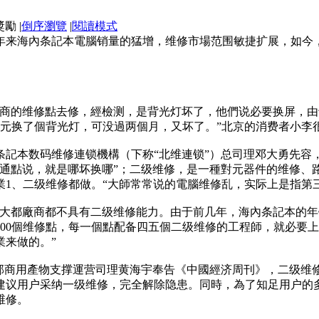
|
倒序瀏覽
|
閱讀模式
年来海內条記本電腦销量的猛增，维修市場范围敏捷扩展，如今
商的维修點去修，經檢测，是背光灯坏了，他們说必要换屏，由于
多元换了個背光灯，可没過两個月，又坏了。”北京的消费者小李
条記本数码维修連锁機構（下称“北维連锁”）总司理邓大勇先容
通點说，就是哪坏换哪”；二级维修，是一種對元器件的维修、
1、二级维修都做。“大師常常说的電腦维修乱，实际上是指第
大大都廠商都不具有二级维修能力。由于前几年，海內条記本的
200個维修點，每一個點配备四五個二级维修的工程師，就必要
業来做的。”
迹部商用產物支撑運营司理黄海宇奉告《中國經济周刊》，二级维
建议用户采纳一级维修，完全解除隐患。同時，為了知足用户的
维修。