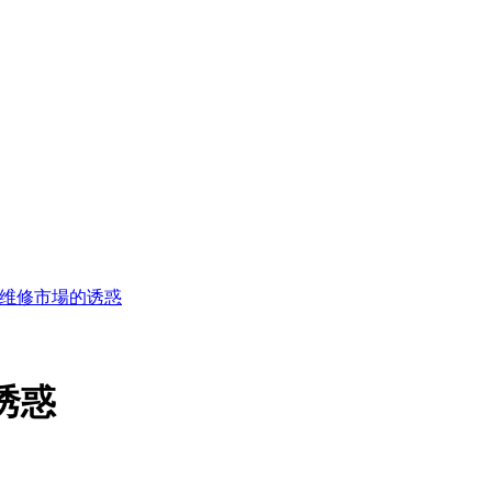
腦维修市場的诱惑
诱惑