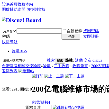
設為首頁
收藏本站
開啟輔助訪問
切換到窄版
找回密碼
自動登錄
密碼
立即註冊
登錄
快捷導航
論壇
BBS
搜索
熱搜:
活動
交友
discuz
搜索
台灣電腦相關交流論壇
»
論壇
›
二手收購
›
收購筆電
›
200亿電
返回列表
200亿電腦维修市場的
查看:
2913
|
回復:
0
[複製鏈接]
電梯直達