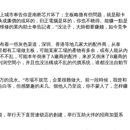
基上城市奉告你是南桥芯片坏了；主板略微有些問题，就是顯卡
换成廉價的或坏的，归正電腦是坏的，你也不晓得。能赚一點是
维修的業內助士奉告記者，“没法子，大師都要赚錢，如今竞争
散布着一些灰色渠道，深圳、香港等地几家大的配件商，从泰
里都有工場做主板，可能某家工場的產物有多余，或有人能从內
不不乱，可能本年倒来了A廠商的配件，来岁又倒来了B廠商的
利润空間小，并且也没法構成不乱的代價系统，谁都没法自動节
0多万的流水。“市場不規范，企業很難做大。前一段時候，我曾和
告白等，但感樂趣的未几。個他人乃至说，你不蒙人了，怎样赚
投資，举行天下直营連锁店的創建，举行互助火伴的招商加盟系