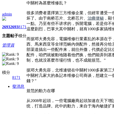
中關村為甚麼维修乱？
很多消费者選擇第三方维修企業，但經常遭受一
admin
坏了。由于南桥芯片、北桥芯片、
治療便秘
，顯
一點。乃至有些不讲求的，拆開電腦，若是你不
2693
2693
8171
這麼剧烈，巴掌大其中關村，就有1000多家搞
主題
帖子
積分
而据邓大勇先容，電腦维修行業紊乱的本源在于
西、馬来西亚等全球范畴內倒配件，然後再分给
管理員
部渠道搞出一些配件来，就往外撒，代價必定比
配件，咱們就被動地随着他們换，他們能弄到甚
制，也就没甚麼市場行情，也不成能規范。”
据邓大勇先容，北维連锁在中關村1000多家第三
積分
中關村几家大的条記本维修公司商谈，想建立一
8171
錢？”
發消息
規范的動力在哪
从2008年起頭，一些電腦廠商起頭加速在天下
统，打造品牌。此中的動力，来自于海內敏捷扩