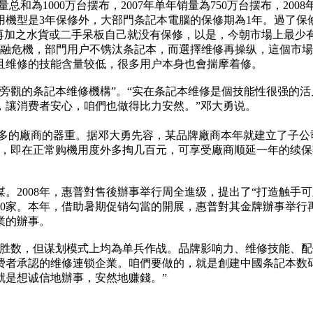
量总和為1000万台摆布，2007年单年销量為750万台摆布，2008
用機型是3年保修外，大部門条記本電腦的保修期為1年。過了保
。再加之水貨或二手呆板自己就没有保修，以是，今朝市場上最少有2
金融危機，部門用户不镌汰条記本，而選擇维修再操纵，這個市場
且维修的技能含量较低，很多用户本身也會揣摩着修。
場旁觀的条記本维修機構”。“实在条記本维修是個技能性很强的
，讓消费者安心，咱們也做得比力安然。”邓大勇说。
多的廠商的器重。据邓大勇先容，某品牌廠商本年就建立了子公司
事，即在正常购機用度外多掏几百元，可享受廠商顺延一年的续
。2008年，惠普對售後辦事举行周全進级，提出了“打造触手可
500家。本年，借助暑期促销勾當的開展，惠普對其金牌辦事举
業的辦事。
可胜数，但谋划模式上均為单兵作战。品牌影响力、维修技能、
费者承認的维修連锁企業。咱們要做的，就是創建中國条記本数码
就是想诚信地辦事，安然地赚錢。”