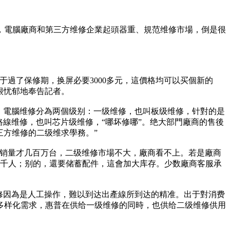
，電腦廠商和第三方维修企業起頭器重、規范维修市場，倒是很
過了保修期，换屏必要3000多元，這價格均可以买個新的
很忧郁地奉告記者。
，電腦维修分為两個级别：一级维修，也叫板级维修，针對的是
路線维修，也叫芯片级维修，“哪坏修哪”。绝大部門廠商的售後
三方维修的二级维求學務。”
年销量才几百万台，二级维修市場不大，廠商看不上。若是廠商
上千人；别的，還要储蓄配件，這會加大库存。少数廠商客服承
修因為是人工操作，難以到达出產線所到达的精准。出于對消费
多样化需求，惠普在供给一级维修的同時，也供给二级维修供用