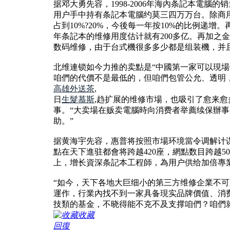
据邓大勇先容，1998-2006年海內条記本電腦的销
用户手中持有条記本電腦约莫三四万万台。除商
占到10%?20%，今後每一年按10%的比例递增
年条記本的维修用度估计就有200多亿。再加之
数码维修，由于台式機很多多少都是组装機，并
北维連锁如今力推的卖點是“中國第一家可以現
咱們的代價不是最低的，但咱們包管公允、透明
高雄外送茶
,
日
生髮慕斯
,趋扩展的维修市場，也吸引了愈来愈
事。“大卖場在贩卖電腦時向消费者举薦续保辦
助。”
据黄海宇先容，惠普将按照市場环境當令调解计谋
點在天下進驻都會将跨越420座，網點数目跨越
上，增长資深条記本工程師，為用户供给加倍專
“如今，天下各地大巨细小的第三方维修企業不
運作，行業內找不到一家具备現实品牌價值、消
技類的基金，不晓得能不克不及支撑咱們？咱們
收藏
回復