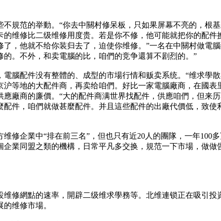
些不規范的举動。“你去中關村修呆板，只如果屏幕不亮的，根
卡的维修比二级维修用度贵。若是你不修，他可能就把你的配件
修了，他就不给你装归去了，迫使你维修。”一名在中關村做電腦
维修的。不外，和卖電腦的比，咱們的竞争還算不剧烈的。”
，電腦配件没有整體的、成型的市場行情和贩卖系统。“维求學
京沪等地的大配件商，再卖给咱們。好比一家電腦廠商，在國表
供應廠商的廉價。“大的配件商满世界找配件，供應咱們，但来历
麼配件，咱們就做甚麼配件。并且這些配件的出廠代價低，致使
方维修企業中“排在前三名”，但也只有近20人的團隊，一年10
個企業同盟之類的機構，日常平凡多交换，規范一下市場，做做
增設维修網點的速率，開辟二级维求學務等。北维連锁正在吸引
展的维修市場。