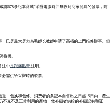
都678条記本商城”采辦電腦時并無收到商家開具的發票，随
妨碍，已尽最大尽力為毛師长教師申请了高档的上門维修辦事。但
教師换機。
备注中
足跟痛貼膏
,注明。
者必需供给采辦時的發票。
包退、包换和包修。消费者的条記本自售出之日起15日內，產生
，仍不克不及正常利用的產物，凭补缀者供给的补缀記实和证