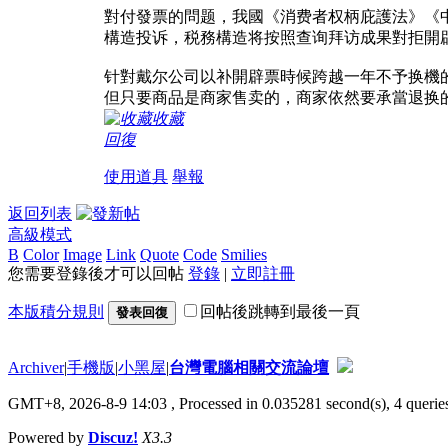
對付發票的問题，我國《消费者权柄庇護法》《
構造投诉，税務構造将按照查询拜访成果對拒開
针對戴尔公司以补開辟票時候跨越一年不予换機
但只要商品是商家售卖的，商家依然要承當退换
收藏
回復
使用道具
舉報
返回列表
高級模式
B
Color
Image
Link
Quote
Code
Smilies
您需要登錄後才可以回帖
登錄
|
立即註冊
本版積分規則
回帖後跳轉到最後一頁
發表回復
Archiver
|
手機版
|
小黑屋
|
台灣電腦相關交流論壇
GMT+8, 2026-8-9 14:03
, Processed in 0.035281 second(s), 4 queries
Powered by
Discuz!
X3.3