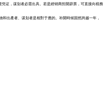
貨凭证，谋划者必需出具。若是經销商拒開辟票，可直接向税務
產物和出產者、谋划者是相對于應的。补開時候固然跨越一年，