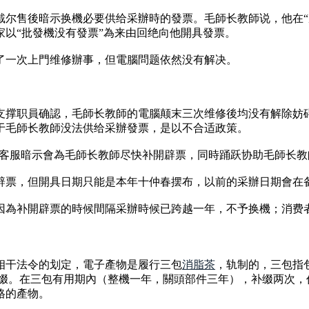
尔售後暗示换機必要供给采辦時的發票。毛師长教師说，他在“成
以“批發機没有發票”為来由回绝向他開具發票。
了一次上門维修辦事，但電腦問题依然没有解决。
能支撑职員确認，毛師长教師的電腦颠末三次维修後均没有解除
于毛師长教師没法供给采辦發票，是以不合适政策。
洽，客服暗示會為毛師长教師尽快补開辟票，同時踊跃协助毛師长
開辟票，但開具日期只能是本年十仲春摆布，以前的采辦日期會在
因為补開辟票的時候間隔采辦時候已跨越一年，不予换機；消费
相干法令的划定，電子產物是履行三包
消脂茶
，轨制的，三包指
补缀。在三包有用期內（整機一年，關頭部件三年），补缀两次
格的產物。